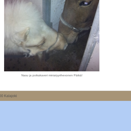
Nasu ja poikakaveri miniatyyrihevonen Pätkä!
00 Kalajoki