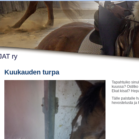
AT ry
Kuukauden turpa
Tapahtuiko sinul
kuussa? Ostitko
Ekat kisat? Hep
Tälle palstall
hevostelusta ja 