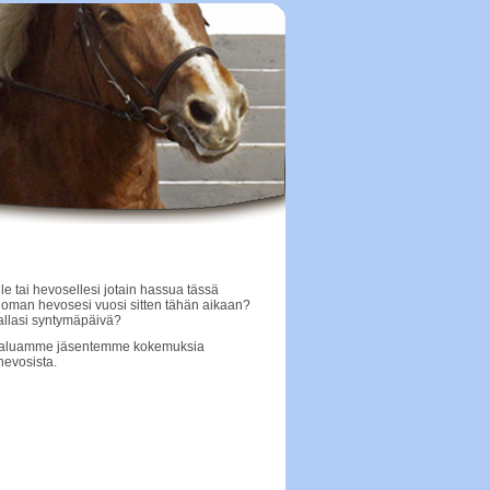
le tai hevosellesi jotain hassua tässä
 oman hevosesi vuosi sitten tähän aikaan?
allasi syntymäpäivä?
e haluamme jäsentemme kokemuksia
hevosista.