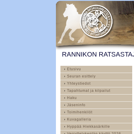
RANNIKON RATSASTAJ
Etusivu
Seuran esittely
Yhteystiedot
Tapahtumat ja kilpailut
Haku
Jäseninfo
Toimihenkilöt
Kuvagalleria
Hyppää Hiekkasärkille
Verryttelykentän käyttö 2026