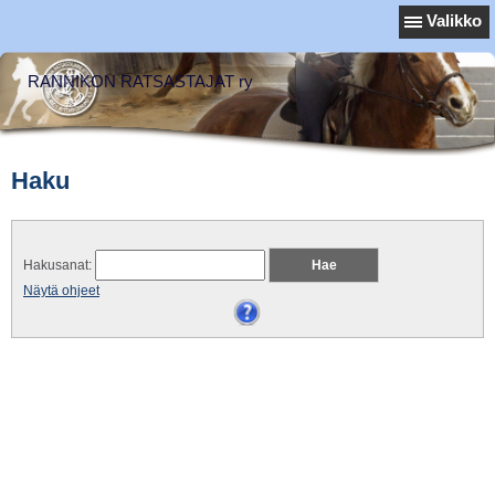
Valikko
RANNIKON RATSASTAJAT ry
Haku
Hakusanat:
Näytä ohjeet