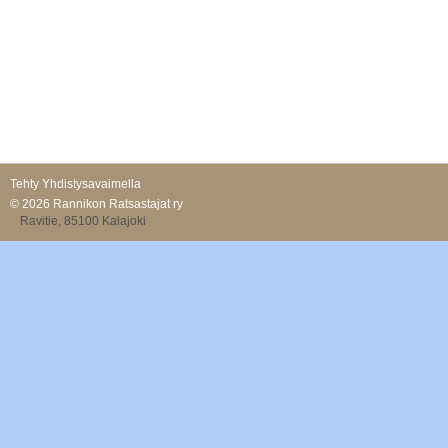
Tehty Yhdistysavaimella
©
2026 Rannikon Ratsastajat ry
Ravitie, 85100 Kalajoki