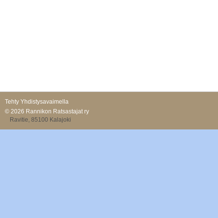
Tehty Yhdistysavaimella
©
2026 Rannikon Ratsastajat ry
Ravitie, 85100 Kalajoki