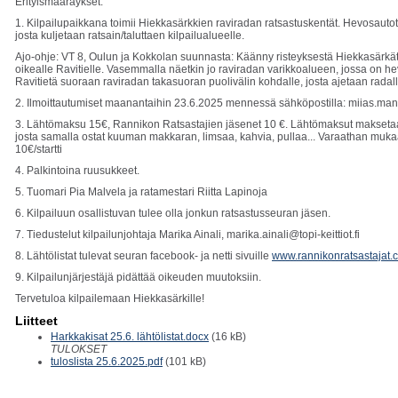
Erityismääräykset:
1. Kilpailupaikkana toimii Hiekkasärkkien raviradan ratsastuskentät. Hevosauto
josta kuljetaan ratsain/taluttaen kilpailualueelle.
Ajo-ohje: VT 8, Oulun ja Kokkolan suunnasta: Käänny risteyksestä Hiekkasärkä
oikealle Ravitielle. Vasemmalla näetkin jo raviradan varikkoalueen, jossa on he
Ravitietä suoraan raviradan takasuoran puolivälin kohdalle, josta ajetaan radal
2. Ilmoittautumiset maanantaihin 23.6.2025 mennessä sähköpostilla: miias.m
3. Lähtömaksu 15€, Rannikon Ratsastajien jäsenet 10 €. Lähtömaksut maksetaan
josta samalla ostat kuuman makkaran, limsaa, kahvia, pullaa... Varaathan muka
10€/startti
4. Palkintoina ruusukkeet.
5. Tuomari Pia Malvela ja ratamestari Riitta Lapinoja
6. Kilpailuun osallistuvan tulee olla jonkun ratsastusseuran jäsen.
7. Tiedustelut kilpailunjohtaja Marika Ainali, marika.ainali@topi-keittiot.fi
8. Lähtölistat tulevat seuran facebook- ja netti sivuille
www.rannikonratsastajat.
9. Kilpailunjärjestäjä pidättää oikeuden muutoksiin.
Tervetuloa kilpailemaan Hiekkasärkille!
Liitteet
Harkkakisat 25.6. lähtölistat.docx
(16 kB)
TULOKSET
tuloslista 25.6.2025.pdf
(101 kB)