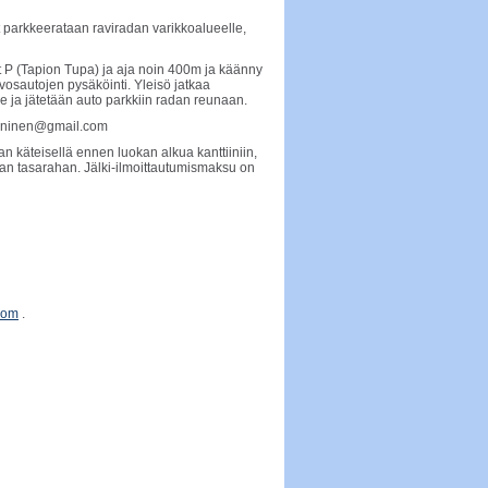
t parkkeerataan raviradan varikkoalueelle,
t P (Tapion Tupa) ja aja noin 400m ja käänny
vosautojen pysäköinti. Yleisö jatkaa
le ja jätetään auto parkkiin radan reunaan.
anninen@gmail.com
 käteisellä ennen luokan alkua kanttiiniin,
an tasarahan. Jälki-ilmoittautumismaksu on
com
.