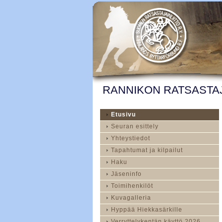
RANNIKON RATSASTAJ
Etusivu
Seuran esittely
Yhteystiedot
Tapahtumat ja kilpailut
Haku
Jäseninfo
Toimihenkilöt
Kuvagalleria
Hyppää Hiekkasärkille
Verryttelykentän käyttö 2026