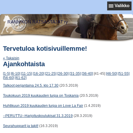
Valikko
RANNIKON RATSASTAJAT ry
Tervetuloa kotisivuillemme!
« Takaisin
Ajankohtaista
[1-5]
[6-10]
[11-15]
[16-20]
[21-25]
[26-30]
[31-35]
[36-40]
[41-45]
[46-50]
[51-55]
[56-60]
[61-62]
Talkoot perjantaina 24.5. klo 17.30
(20.5.2019)
Toukokuun 2019 kuukauden turpa on Toskania
(20.5.2019)
Huhtikuun 2019 kuukauden turpa on Love La Fair
(1.4.2019)
--PERUTTU--Harjoituskoulukisat 31.3.2019
(28.3.2019)
Seurahupparit ja takit!
(16.3.2019)