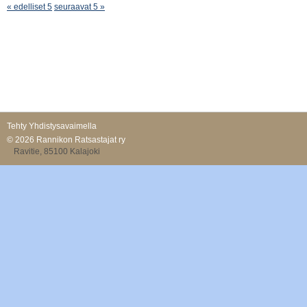
« edelliset 5
seuraavat 5 »
Tehty Yhdistysavaimella
©
2026 Rannikon Ratsastajat ry
Ravitie, 85100 Kalajoki